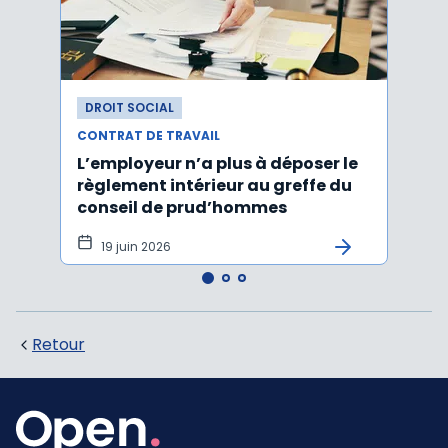
DROIT SOCIAL
DROI
CONTRAT DE TRAVAIL
CONTR
L’employeur n’a plus à déposer le
Les e
règlement intérieur au greffe du
justi
conseil de prud’hommes
harc
19 juin 2026
16 
Retour