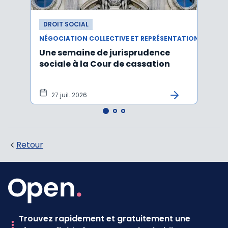
DROIT SOCIAL
DROI
NÉGOCIATION COLLECTIVE ET REPRÉSENTATION DU PERSONNEL
RÉMUN
Une semaine de jurisprudence
Le ta
sociale à la Cour de cassation
est m
2026
27 juil. 2026
21 
Retour
Trouvez rapidement et gratuitement une