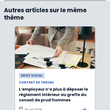
Autres articles sur le même
thème
DROIT SOCIAL
DROI
CONTRAT DE TRAVAIL
CONTR
L’employeur n’a plus à déposer le
Les e
règlement intérieur au greffe du
justi
conseil de prud’hommes
harc
19 juin 2026
16 