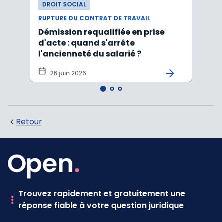
DROIT SOCIAL
DROI
RUPTURE DU CONTRAT DE TRAVAIL
RUPTU
Démission requalifiée en prise
Délai
d'acte : quand s'arrête
en c
l'ancienneté du salarié ?
fond
illus
26 juin 2026
21
Retour
Trouvez rapidement et gratuitement une
réponse fiable à votre question juridique