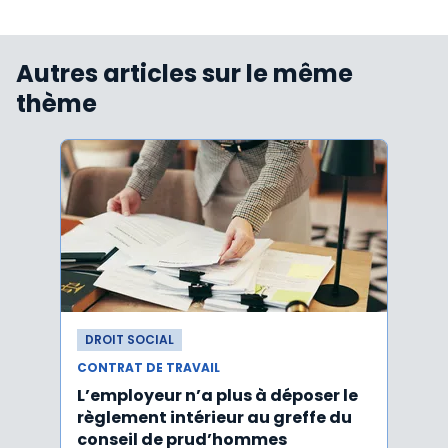
Autres articles sur le même
thème
DROIT SOCIAL
DROI
CONTRAT DE TRAVAIL
CONTR
L’employeur n’a plus à déposer le
Les e
règlement intérieur au greffe du
justi
conseil de prud’hommes
harc