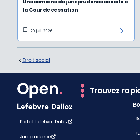
Une semaine de jurisprudence sociale à
la Cour de cassation
20 juil. 2026
Droit social
Trouvez rapi
Bo
Bo
Portail Lefebvre Dalloz
F
Jurisprudence