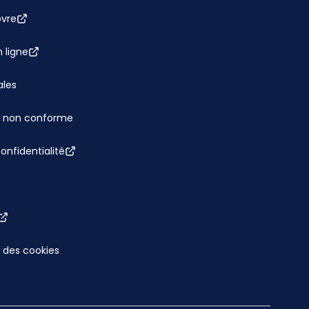
bvre
 ligne
ales
 : non conforme
confidentialité
 des cookies