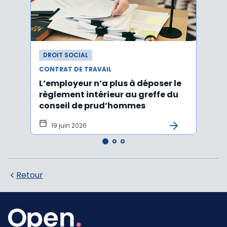
DROIT SOCIAL
DROI
CONTRAT DE TRAVAIL
CONTR
L’employeur n’a plus à déposer le
Les e
règlement intérieur au greffe du
justi
conseil de prud’hommes
harc
19 juin 2026
16 
Retour