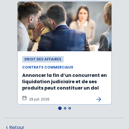
DROIT DES AFFAIRES
DROI
CONTRATS COMMERCIAUX
CONT
Annoncer la fin d’un concurrent en
La c
liquidation judiciaire et de ses
somm
produits peut constituer un dol
condi
tran
29 juil. 2026
27 
Retour