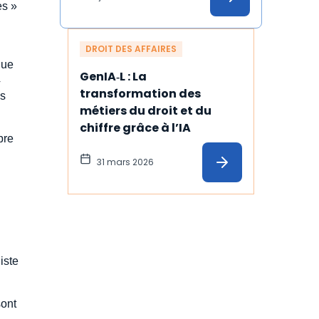
es »
concernée
DROIT DES AFFAIRES
que
GenIA‑L : La 
4
transformation des 
es
métiers du droit et du 
chiffre grâce à l’IA
bre
31 mars 2026
iste
sont