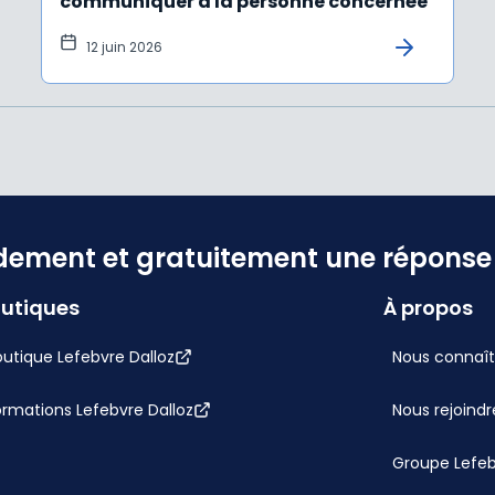
communiquer à la personne concernée
12 juin 2026
dement et gratuitement une réponse f
utiques
À propos
utique Lefebvre Dalloz
Nous connaît
ormations Lefebvre Dalloz
Nous rejoindr
Groupe Lefe