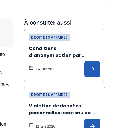
À consulter aussi
DROIT DES AFFAIRES
Conditions 
lte
d’anonymisation par 
.
pseudonymisation de 
données à caractère 
24 juin 2026
,
personnel
nt »,
DROIT DES AFFAIRES
Violation de données 
personnelles : contenu de 
l'information à 
elon
communiquer à la personne 
12 juin 2026