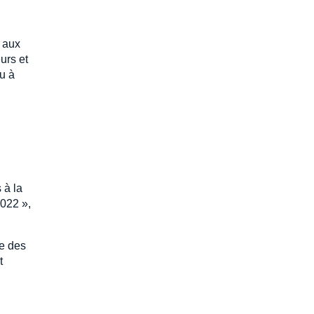
e aux
urs et
ou à
 à la
2022 »,
te des
t