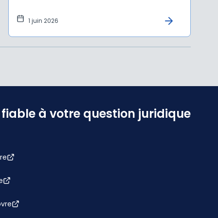
1 juin 2026
iable à votre question juridique
re
e
bvre