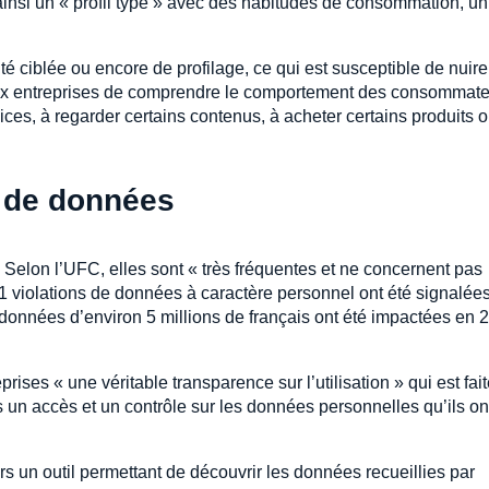
ainsi un « profil type » avec des habitudes de consommation, un
té ciblée ou encore de profilage, ce qui est susceptible de nuir
aux entreprises de comprendre le comportement des consommate
vices, à regarder certains contenus, à acheter certains produits 
s de données
. Selon l’UFC, elles sont « très fréquentes et ne concernent pas
1 violations de données à caractère personnel ont été signalées
 données d’environ 5 millions de français ont été impactées en 
ises « une véritable transparence sur l’utilisation » qui est fai
un accès et un contrôle sur les données personnelles qu’ils on
s un outil permettant de découvrir les données recueillies par