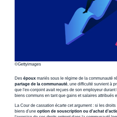
©Gettyimages
Des
époux
mariés sous le régime de la communauté r
partage de la communauté
, une difficulté survient à
que l'ex-conjoint avait reçues de son employeur durant
biens communs en tant que gains et salaires attribués en
La Cour de cassation écarte cet argument : si les droits
biens d'une
option de souscription ou d'achat d'act
l'exercice de ces droits entrent dans la communauté lors