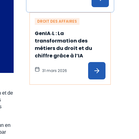
DROIT DES AFFAIRES
GenIA‑L : La 
transformation des 
métiers du droit et du 
chiffre grâce à l’IA
31 mars 2026
n et de
s
s
un en
par