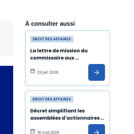
À consulter aussi
DROIT DES AFFAIRES
La lettre de mission du 
commissaire aux 
apports désigné malgré 
une incompatibilité peut 
23 juil. 2026
être annulée
DROIT DES AFFAIRES
Décret simplifiant les 
assemblées d'actionnaires : 
les précisions de l'Ansa
19 mai 2026