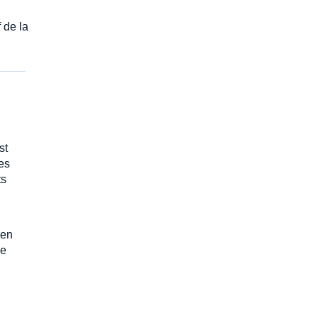
f de la
st
es
ts
 en
le