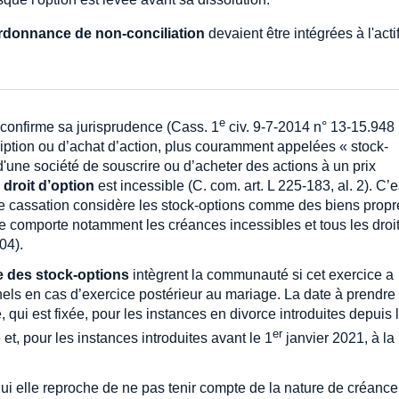
'ordonnance de non-conciliation
devaient être intégrées à l'acti
e
 confirme sa jurisprudence (Cass. 1
civ. 9-7-2014 n° 13-15.948
iption ou d’achat d’action, plus couramment appelées « stock-
d'une société de souscrire ou d’acheter des actions à un prix
e
droit d’option
est incessible (C. com. art. L 225-183, al. 2). C’e
 de cassation considère les stock-options comme des biens propr
re comporte notamment les créances incessibles et tous les droi
404).
e des stock-options
intègrent la communauté si cet exercice a
nels en cas d’exercice postérieur au mariage. La date à prendre
qui est fixée, pour les instances en divorce introduites depuis 
er
t, pour les instances introduites avant le 1
janvier 2021, à la
qui elle reproche de ne pas tenir compte de la nature de créance