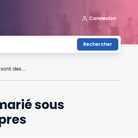
Connexion
Rechercher
Les stock-options attribuées à un époux marié sous la communauté légale sont des biens propres
marié sous
pres