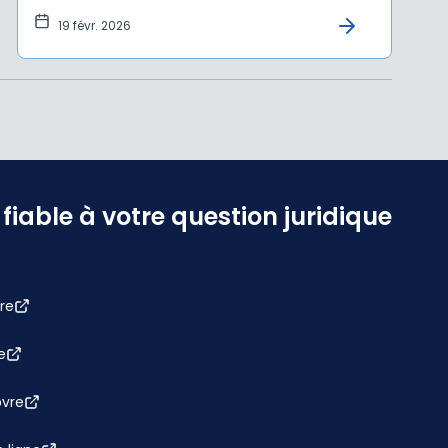
19 févr. 2026
iable à votre question juridique
re
e
bvre