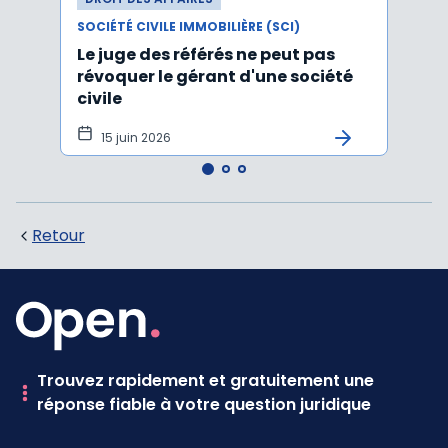
SOCIÉTÉ CIVILE IMMOBILIÈRE (SCI)
SOCIÉT
Le juge des référés ne peut pas
Claus
révoquer le gérant d'une société
parts
civile
concu
15 juin 2026
9 j
Retour
Trouvez rapidement et gratuitement une
réponse fiable à votre question juridique