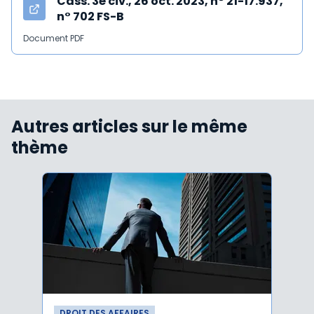
Cass. 3è civ., 26 oct. 2023, n° 21-17.937,
n° 702 FS-B
Document PDF
Autres articles sur le même
thème
DROIT DES AFFAIRES
DROI