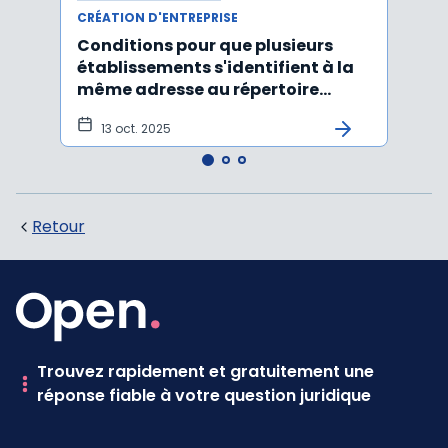
CRÉATION D'ENTREPRISE
CRÉAT
Conditions pour que plusieurs
Le d
établissements s'identifient à la
d'une
même adresse au répertoire
déso
Sirene
ame
13 oct. 2025
18 
Retour
Trouvez rapidement et gratuitement une
réponse fiable à votre question juridique