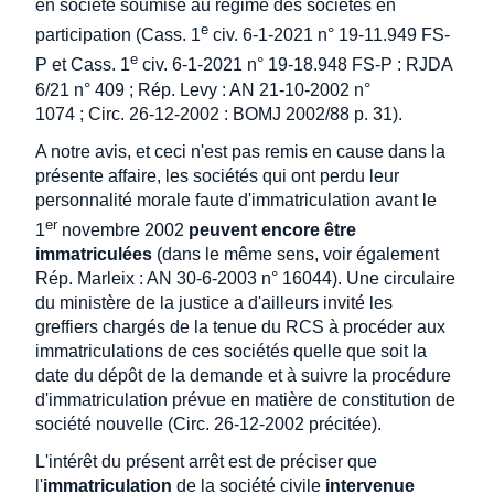
en société soumise au régime des sociétés en
e
participation (Cass. 1
civ. 6-1-2021 n° 19-11.949 FS-
e
P et Cass. 1
civ. 6-1-2021 n° 19-18.948 FS-P : RJDA
6/21 n° 409 ; Rép. Levy : AN 21-10-2002 n°
1074 ; Circ. 26-12-2002 : BOMJ 2002/88 p. 31).
A notre avis, et ceci n'est pas remis en cause dans la
présente affaire, les sociétés qui ont perdu leur
personnalité morale faute d'immatriculation avant le
er
1
novembre 2002
peuvent encore être
immatriculées
(dans le même sens, voir également
Rép. Marleix : AN 30-6-2003 n° 16044). Une circulaire
du ministère de la justice a d'ailleurs invité les
greffiers chargés de la tenue du RCS à procéder aux
immatriculations de ces sociétés quelle que soit la
date du dépôt de la demande et à suivre la procédure
d'immatriculation prévue en matière de constitution de
société nouvelle (Circ. 26-12-2002 précitée).
L'intérêt du présent arrêt est de préciser que
l'
immatriculation
de la société civile
intervenue