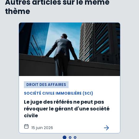
Autres articles sur le même
thème
DROIT DES AFFAIRES
DROI
SOCIÉTÉ CIVILE IMMOBILIÈRE (SCI)
SOCIÉT
Le juge des référés ne peut pas
Claus
révoquer le gérant d'une société
parts
civile
concu
15 juin 2026
9 j