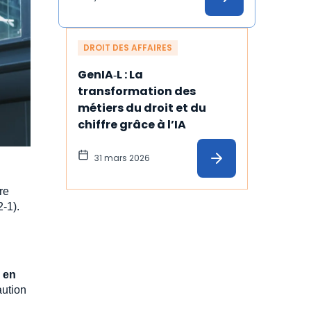
DROIT DES AFFAIRES
GenIA‑L : La 
transformation des 
métiers du droit et du 
chiffre grâce à l’IA
31 mars 2026
re
-1).
e
en
aution