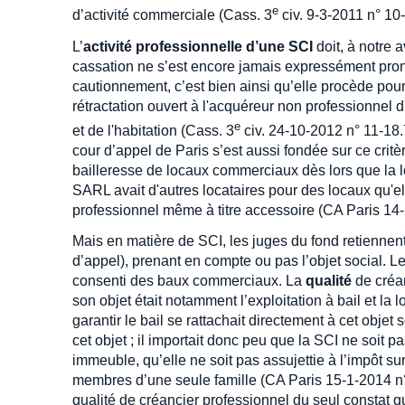
e
d’activité commerciale (Cass. 3
civ. 9-3-2011 n° 10
L’
activité professionnelle d’une SCI
doit, à notre 
cassation ne s’est encore jamais expressément prono
cautionnement, c’est bien ainsi qu’elle procède pour
rétractation ouvert à l'acquéreur non professionnel d
e
et de l'habitation (Cass. 3
civ. 24-10-2012 n° 11-18
cour d’appel de Paris s’est aussi fondée sur ce crit
bailleresse de locaux commerciaux dès lors que la lo
SARL avait d'autres locataires pour des locaux qu'elle
professionnel même à titre accessoire (CA Paris 14
Mais en matière de SCI, les juges du fond retiennen
d’appel), prenant en compte ou pas l’objet social. L
consenti des baux commerciaux. La
qualité
de créan
son objet était notamment l’exploitation à bail et l
garantir le bail se rattachait directement à cet objet 
cet objet ; il importait donc peu que la SCI ne soit 
immeuble, qu’elle ne soit pas assujettie à l’impôt sur
membres d’une seule famille (CA Paris 15-1-2014 n°
qualité de créancier professionnel du seul constat que