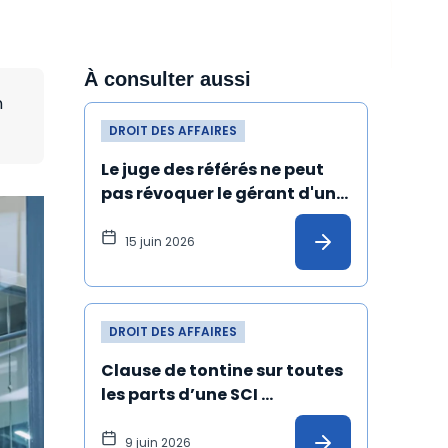
À consulter aussi
n
DROIT DES AFFAIRES
Le juge des référés ne peut 
pas révoquer le gérant d'une 
société civile
15 juin 2026
DROIT DES AFFAIRES
Clause de tontine sur toutes 
les parts d’une SCI 
constituée entre concubins : 
nullité de la société
9 juin 2026