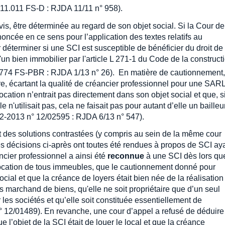
-11.011 FS-D : RJDA 11/11 n° 958).
avis, être déterminée au regard de son objet social. Si la Cour de
ncée en ce sens pour l’application des textes relatifs au
 déterminer si une SCI est susceptible de bénéficier du droit de
'un bien immobilier par l'article L 271-1 du Code de la construct
.774 FS-PBR : RJDA 1/13 n° 26). En matière de cautionnement,
ère, écartant la qualité de créancier professionnel pour une SAR
cation n’entrait pas directement dans son objet social et que, si
 n'utilisait pas, cela ne faisait pas pour autant d’elle un bailleu
-2-2013 n° 12/02595 : RJDA 6/13 n° 547).
t des solutions contrastées (y compris au sein de la même cour
es décisions ci-après ont toutes été rendues à propos de SCI ay
cier professionnel a ainsi été
reconnue
à une SCI dès lors qu
a location de tous immeubles, que le cautionnement donné pour
social et que la créance de loyers était bien née de la réalisation
pas marchand de biens, qu'elle ne soit propriétaire que d’un seul
 les sociétés et qu’elle soit constituée essentiellement de
 12/01489). En revanche, une cour d’appel a refusé de déduire
 l’objet de la SCI était de louer le local et que la créance