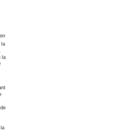
ion
 la
L
 la
r
ant
e
 de
 la