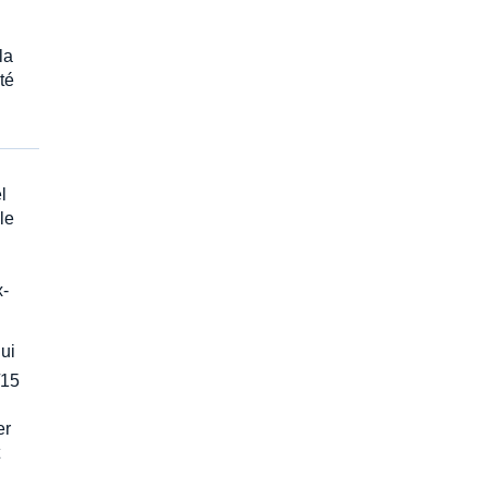
la
té
l
le
i
x-
qui
/15
er