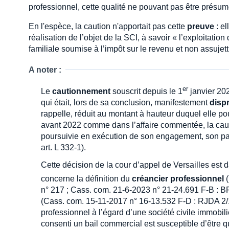
professionnel, cette qualité ne pouvant pas être présum
En l'espèce, la caution n'apportait pas cette
preuve
: el
réalisation de l’objet de la SCI, à savoir « l’exploitation
familiale soumise à l’impôt sur le revenu et non assujett
A noter :
er
Le
cautionnement
souscrit depuis le 1
janvier 20
qui était, lors de sa conclusion, manifestement
disp
rappelle, réduit au montant à hauteur duquel elle pouv
avant 2022 comme dans l’affaire commentée, la caut
poursuivie en exécution de son engagement, son patr
art. L 332-1).
Cette décision de la cour d’appel de Versailles est 
concerne la définition du
créancier professionnel
(
n° 217 ; Cass. com. 21-6-2023 n° 21-24.691 F-B : BR
(Cass. com. 15-11-2017 n° 16-13.532 F-D : RJDA 2/1
professionnel à l’égard d’une société civile immobi
consenti un bail commercial est susceptible d’être q