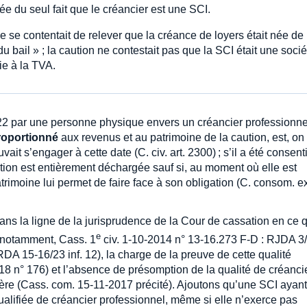
ée du seul fait que le créancier est une SCI.
le se contentait de relever que la créance de loyers était née de 
 du bail » ; la caution ne contestait pas que la SCI était une socié
ie à la TVA.
22 par une personne physique envers un créancier professionne
roportionné
aux revenus et au patrimoine de la caution, est, on 
ait s’engager à cette date (C. civ. art. 2300) ; s’il a été consent
ion est entièrement déchargée sauf si, au moment où elle est
imoine lui permet de faire face à son obligation (C. consom. e
dans la ligne de la jurisprudence de la Cour de cassation en ce 
e
notamment, Cass. 1
civ. 1-10-2014 n° 13-16.273 F-D : RJDA 3
DA 15-16/23 inf. 12), la charge de la preuve de cette qualité
8 n° 176) et l’absence de présomption de la qualité de créanci
lière (Cass. com. 15-11-2017 précité). Ajoutons qu’une SCI ayant
ualifiée de créancier professionnel, même si elle n’exerce pas