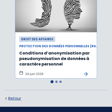
DROIT DES AFFAIRES
DROI
PROTECTION DES DONNÉES PERSONNELLES (RGPD)
Conditions d’anonymisation par
Viol
pseudonymisation de données à
pers
caractère personnel
l'in
pers
24 juin 2026
12 
Retour