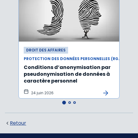
DROIT DES AFFAIRES
DROI
PROTECTION DES DONNÉES PERSONNELLES (RGPD)
Conditions d’anonymisation par
Viol
pseudonymisation de données à
pers
caractère personnel
l'in
pers
24 juin 2026
12 
Retour