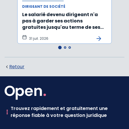
DIRIGEANT DE SOCIÉTÉ
DIRIG
Le salarié devenu dirigeant n'a
Faut
pas à garder ses actions
d’un
gratuites jusqu'au terme de ses
ayan
fonctions
léga
31 juil. 2026
22 
Retour
Trouvez rapidement et gratuitement une
réponse fiable à votre question juridique