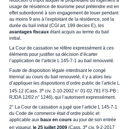
réduction d'impôt auquel le propriétaire du logement à
usage de résidence de tourisme peut prétendre est en
effet subordonné à son engagement de louer pendant
au moins 9 ans à l'exploitant de la résidence, soit la
durée du bail initial (CGI art. 199 decies E), les
avantages fiscaux
étant acquis au terme du bail
initial.
La Cour de cassation se réfère expressément à ces
éléments pour justifier sa décision d’écarter
l’application de l’article L 145-7-1 au bail renouvelé.
Faute de disposition légale interdisant le congé
triennal au cours du bail renouvelé, il y a alors lieu
d’appliquer les dispositions d’ordre public de l'article L
e
145-12 (Cass. 3
civ. 2-10-2002 n° 01-02.781 FS-PB :
RJDA 12/02 n° 1246), qui l’autorisent expressément.
2° La Cour de cassation a jugé que l’article L 145-7-1
du Code de commerce était d’ordre public et
applicable aux
baux en cours
au jour de son entrée
e
en vigueur,
le 25 juillet 2009
(Cass. 3
civ. 9-2-2017