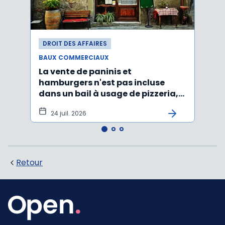
DROIT DES AFFAIRES
DROI
BAUX COMMERCIAUX
BAUX
La vente de paninis et
L'im
hamburgers n'est pas incluse
non r
dans un bail à usage de pizzeria,
forma
pâtes, salades
princ
24 juil. 2026
3 j
Retour