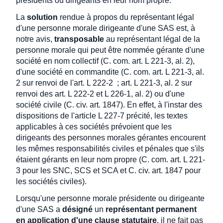
présidents ou dirigeants en leur nom propre.
La
solution
rendue à propos du représentant légal
d'une personne morale dirigeante d'une SAS est, à
notre avis,
transposable
au représentant légal de la
personne morale qui peut être nommée gérante d'une
société en nom collectif (C. com. art. L 221-3, al. 2),
d'une société en commandite (C. com. art. L 221-3, al.
2 sur renvoi de l'art. L 222-2 ; art. L 221-3, al. 2 sur
renvoi des art. L 222-2 et L 226-1, al. 2) ou d'une
société civile (C. civ. art. 1847). En effet, à l'instar des
dispositions de l'article L 227-7 précité, les textes
applicables à ces sociétés prévoient que les
dirigeants des personnes morales gérantes encourent
les mêmes responsabilités civiles et pénales que s'ils
étaient gérants en leur nom propre (C. com. art. L 221-
3 pour les SNC, SCS et SCA et C. civ. art. 1847 pour
les sociétés civiles).
Lorsqu'une personne morale présidente ou dirigeante
d'une SAS a
désigné
un
représentant permanent
en application d'une clause statutaire
, il ne fait pas