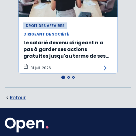
DROIT DES AFFAIRES
DROI
DIRIGEANT DE SOCIÉTÉ
DIRIG
Le salarié devenu dirigeant n'a
Faut
pas à garder ses actions
d’un
gratuites jusqu'au terme de ses
ayan
fonctions
léga
31 juil. 2026
22 
Retour