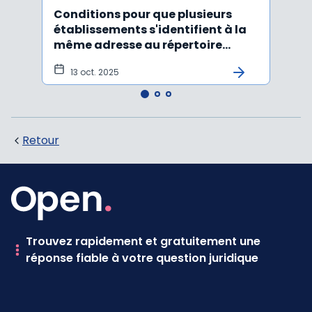
Conditions pour que plusieurs
Le d
établissements s'identifient à la
d'une
même adresse au répertoire
déso
Sirene
ame
13 oct. 2025
18 
Retour
Trouvez rapidement et gratuitement une
réponse fiable à votre question juridique