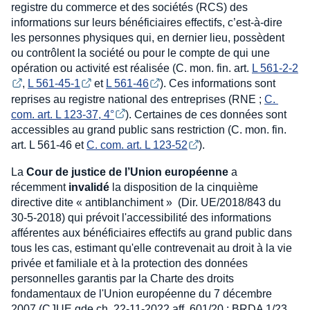
registre du commerce et des sociétés (RCS) des
informations sur leurs bénéficiaires effectifs, c’est-à-dire
les personnes physiques qui, en dernier lieu, possèdent
ou contrôlent la société ou pour le compte de qui une
opération ou activité est réalisée (C. mon. fin. art.
L 561-2-2
,
L 561-45-1
et
L 561-46
). Ces informations sont
reprises au registre national des entreprises (RNE ;
C. 
com. art. L 123-37, 4°
). Certaines de ces données sont
accessibles au grand public sans restriction (C. mon. fin.
art. L 561-46 et
C. com. art. L 123-52
).
La
Cour de justice de l’Union européenne
a
récemment
invalidé
la disposition de la cinquième
directive dite « antiblanchiment » (Dir. UE/2018/843 du
30-5-2018) qui prévoit l'accessibilité des informations
afférentes aux bénéficiaires effectifs au grand public dans
tous les cas, estimant qu'elle contrevenait au droit à la vie
privée et familiale et à la protection des données
personnelles garantis par la Charte des droits
fondamentaux de l'Union européenne du 7 décembre
2007 (CJUE gde ch. 22-11-2022 aff. 601/20 : BRDA 1/23