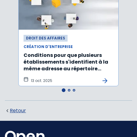
DROIT DES AFFAIRES
DROI
CRÉATION D'ENTREPRISE
CRÉAT
Conditions pour que plusieurs
Le d
établissements s'identifient à la
d'une
même adresse au répertoire
déso
Sirene
ame
13 oct. 2025
18 
Retour