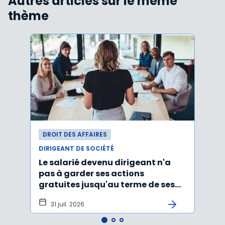
Autres articles sur le même
thème
DROIT DES AFFAIRES
DROI
DIRIGEANT DE SOCIÉTÉ
DIRIG
Le salarié devenu dirigeant n'a
Faut
pas à garder ses actions
d’un
gratuites jusqu'au terme de ses
ayan
fonctions
léga
31 juil. 2026
22 