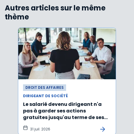
Autres articles sur le même
thème
DROIT DES AFFAIRES
DROI
DIRIGEANT DE SOCIÉTÉ
DIRIG
Le salarié devenu dirigeant n'a
Faut
pas à garder ses actions
d’un
gratuites jusqu'au terme de ses
ayan
fonctions
léga
31 juil. 2026
22 