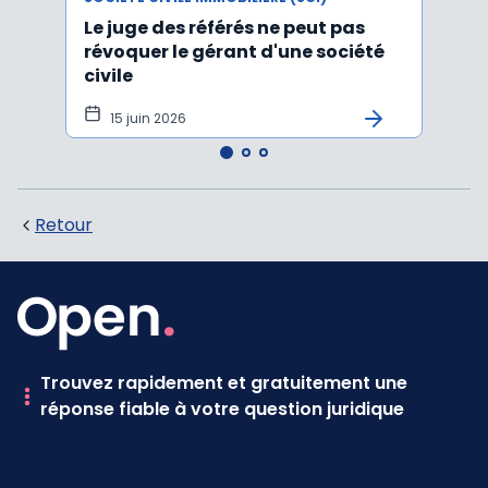
Le juge des référés ne peut pas
Claus
révoquer le gérant d'une société
parts
civile
concu
15 juin 2026
9 j
Retour
Trouvez rapidement et gratuitement une
réponse fiable à votre question juridique