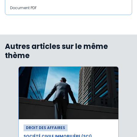
Document PDF
Autres articles sur le même
thème
DROIT DES AFFAIRES
DROI
SOCIÉTÉ CIVILE IMMOBILIÈRE (SCI)
SOCIÉT