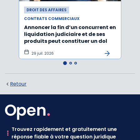
DROIT DES AFFAIRES
DROI
CONTRATS COMMERCIAUX
CONT
Annoncer la fin d’un concurrent en
La c
liquidation judiciaire et de ses
somm
produits peut constituer un dol
condi
tran
29 juil. 2026
27 
Retour
Trouvez rapidement et gratuitement une
réponse fiable à votre question juridique