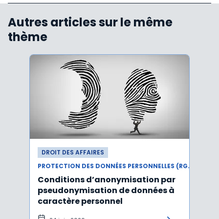
Autres articles sur le même
thème
DROIT DES AFFAIRES
DROI
PROTECTION DES DONNÉES PERSONNELLES (RGPD)
Conditions d’anonymisation par
Viol
pseudonymisation de données à
pers
caractère personnel
l'in
pers