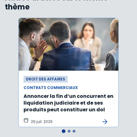
thème
DROIT DES AFFAIRES
DROI
CONTRATS COMMERCIAUX
CONT
Annoncer la fin d’un concurrent en
La c
liquidation judiciaire et de ses
somm
produits peut constituer un dol
condi
tran
29 juil. 2026
27 