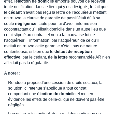
effet, l'
élection de domicile
emporte pouvoir de recevoir
toute notification dans le lieu qui y est désigné ; le fait que
le
cédant
n'avait pas reçu la lettre de l’acquéreur mettant
en œuvre la clause de garantie de passif était dû à sa
seule
négligence
, faute pour lui d'avoir informé son
cocontractant qu'il élisait domicile dans un autre lieu que
celui stipulé au contrat, et non à la mauvaise foi de
l’acquéreur ; l'information, par l’acquéreur, de ce qu'il
mettait en œuvre cette garantie n'était pas de nature
contentieuse, si bien que le
défaut de réception
effective
, par le cédant,
de la lettre
recommandée AR n'en
affectait pas la régularité.
A noter :
Rendue à propos d’une cession de droits sociaux, la
solution ici retenue s’applique à tout contrat
comportant une
élection de domicile
et met en
évidence les effets de celle-ci, qui ne doivent pas être
négligés.
Lorsqu'un acte contient, de la part des parties ou de