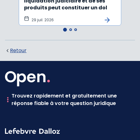
liquidation judiciaire et de ses
somm
produits peut constituer un dol
condi
tran
29 juil. 2026
27 
Retour
Trouvez rapidement et gratuitement une
réponse fiable à votre question juridique