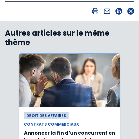
Autres articles sur le même
thème
DROIT DES AFFAIRES
DROI
CONTRATS COMMERCIAUX
CONT
Annoncer la fin d’un concurrent en
La c