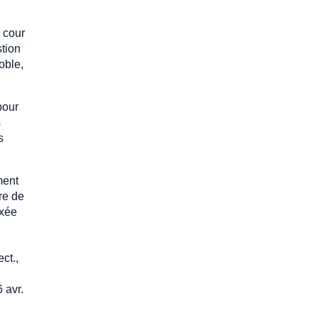
a cour
stion
oble,
pour
s
s
ment
re de
ixée
ct.,
 avr.