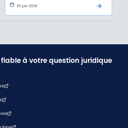
25 juin 2026
iable à votre question juridique
re
e
bvre
 ligne