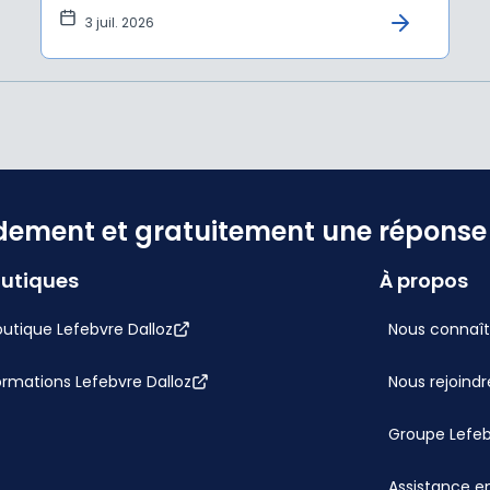
3 juil. 2026
dement et gratuitement une réponse f
utiques
À propos
utique Lefebvre Dalloz
Nous connaît
ormations Lefebvre Dalloz
Nous rejoindr
Groupe Lefe
Assistance en