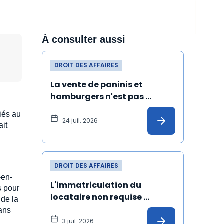
À consulter aussi
DROIT DES AFFAIRES
La vente de paninis et 
hamburgers n'est pas 
incluse dans un bail à usage 
liés au
de pizzeria, pâtes, salades
24 juil. 2026
ait
DROIT DES AFFAIRES
-en-
L'immatriculation du 
s pour
locataire non requise 
 de la
pour les locaux formant un 
sans
tout avec le local principal
3 juil. 2026