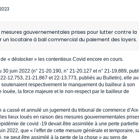
 2023
des mesures gouvernementales prises pour lutter contre la
r un locataire à bail commercial du paiement des loyers.
de « déstocker » les contentieux Covid encore en cours.
du 30 juin 2022 (n° 21-20.190, n° 21-20.127 et n° 21-19.889, pub
 22-12.753, 21-21.867 et 22-13.773, publiés au Bulletin), elle av
s soutenaient respectivement le manquement du bailleur à son
 louée, la force majeure et le non-respect par le bailleur de
le a cassé et annulé un jugement du tribunal de commerce d’Aix
er les lieux loués en raison des mesures gouvernementales prise
'épidémie de covid -19 devait être assimilée à une perte partielle
 juin 2022, que « l'effet de cette mesure générale et temporaire, 
ué, ne peut être assimilé à la perte de la chose » au sens de