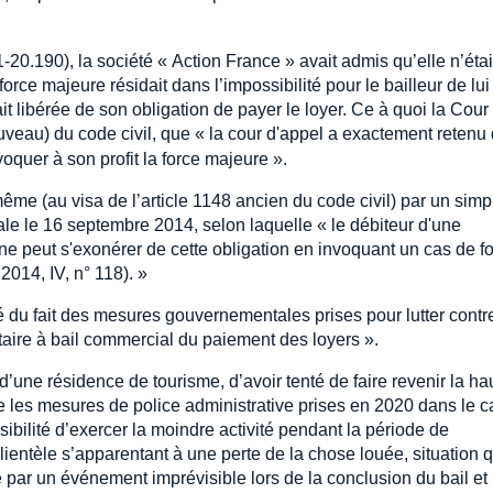
21-20.190), la société « Action France » avait admis qu’elle n’éta
orce majeure résidait dans l’impossibilité pour le bailleur de lui
ait libérée de son obligation de payer le loyer. Ce à quoi la Cour
veau) du code civil, que « la cour d'appel a exactement retenu
nvoquer à son profit la force majeure ».
même (au visa de l’article 1148 ancien du code civil) par un simp
le le 16 septembre 2014, selon laquelle « le débiteur d'une
ne peut s'exonérer de cette obligation en invoquant un cas de f
2014, IV, n° 118). »
ité du fait des mesures gouvernementales prises pour lutter contr
taire à bail commercial du paiement des loyers ».
 d’une résidence de tourisme, d’avoir tenté de faire revenir la ha
que les mesures de police administrative prises en 2020 dans le 
sibilité d’exercer la moindre activité pendant la période de
clientèle s’apparentant à une perte de la chose louée, situation q
é par un événement imprévisible lors de la conclusion du bail et