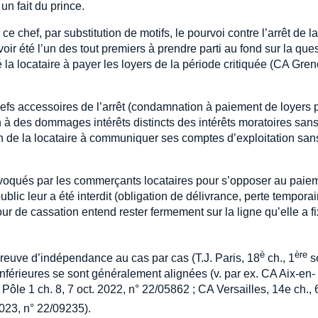
un fait du prince.
e chef, par substitution de motifs, le pourvoi contre l’arrêt de l
ir été l’un des tout premiers à prendre parti au fond sur la que
 la locataire à payer les loyers de la période critiquée (CA Gren
hefs accessoires de l’arrêt (condamnation à paiement de loyers 
on à des dommages intérêts distincts des intérêts moratoires san
on de la locataire à communiquer ses comptes d’exploitation san
nvoqués par les commerçants locataires pour s’opposer au paie
blic leur a été interdit (obligation de délivrance, perte temporai
our de cassation entend rester fermement sur la ligne qu’elle a f
è
ère
 preuve d’indépendance au cas par cas (T.J. Paris, 18
ch., 1
se
 inférieures se sont généralement alignées (v. par ex. CA Aix-en-
Pôle 1 ch. 8, 7 oct. 2022, n° 22/05862 ; CA Versailles, 14e ch., 6
023, n° 22/09235).