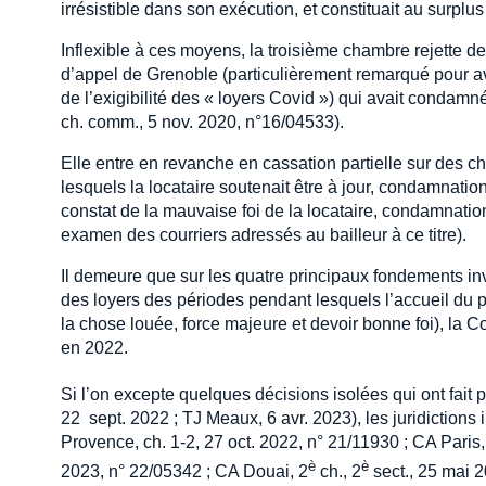
irrésistible dans son exécution, et constituait au surplus 
Inflexible à ces moyens, la troisième chambre rejette de c
d’appel de Grenoble (particulièrement remarqué pour avo
de l’exigibilité des « loyers Covid ») qui avait condamné
ch. comm., 5 nov. 2020, n°16/04533).
Elle entre en revanche en cassation partielle sur des c
lesquels la locataire soutenait être à jour, condamnati
constat de la mauvaise foi de la locataire, condamnati
examen des courriers adressés au bailleur à ce titre).
Il demeure que sur les quatre principaux fondements i
des loyers des périodes pendant lesquels l’accueil du pu
la chose louée, force majeure et devoir bonne foi), la C
en 2022.
Si l’on excepte quelques décisions isolées qui ont fait
22 sept. 2022 ; TJ Meaux, 6 avr. 2023), les juridictions
Provence, ch. 1-2, 27 oct. 2022, n° 21/11930 ; CA Paris, 
è
è
2023, n° 22/05342 ; CA Douai, 2
ch., 2
sect., 25 mai 2