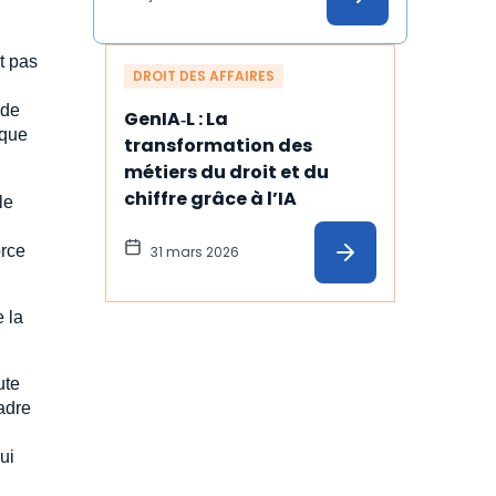
it pas
DROIT DES AFFAIRES
 de
GenIA‑L : La 
 que
transformation des 
métiers du droit et du 
chiffre grâce à l’IA
le
orce
31 mars 2026
e la
ute
cadre
ui