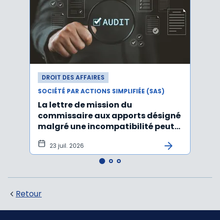
DROIT DES AFFAIRES
DROI
SOCIÉTÉ PAR ACTIONS SIMPLIFIÉE (SAS)
SOCIÉT
La lettre de mission du
Décr
commissaire aux apports désigné
d'act
malgré une incompatibilité peut
l'An
être annulée
23 juil. 2026
19
Retour