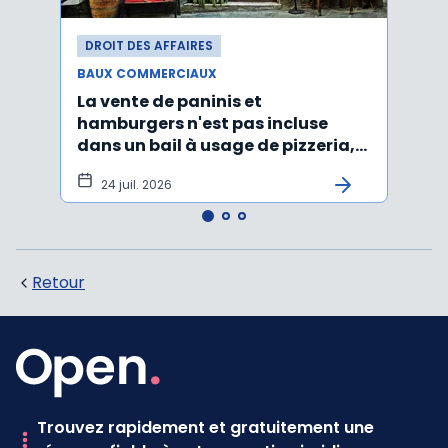
DROIT DES AFFAIRES
DROI
BAUX COMMERCIAUX
BAUX
La vente de paninis et
L'im
hamburgers n'est pas incluse
non r
dans un bail à usage de pizzeria,
forma
pâtes, salades
princ
24 juil. 2026
3 j
Retour
Trouvez rapidement et gratuitement une