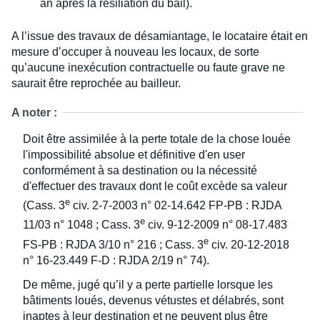
an après la résiliation du bail).
A l’issue des travaux de désamiantage, le locataire était en
mesure d’occuper à nouveau les locaux, de sorte
qu’aucune inexécution contractuelle ou faute grave ne
saurait être reprochée au bailleur.
A noter :
Doit être assimilée à la perte totale de la chose louée
l'impossibilité absolue et définitive d'en user
conformément à sa destination ou la nécessité
d'effectuer des travaux dont le coût excède sa valeur
e
(Cass. 3
civ. 2-7-2003 n° 02-14.642 FP-PB : RJDA
e
11/03 n° 1048 ; Cass. 3
civ. 9-12-2009 n° 08-17.483
e
FS-PB : RJDA 3/10 n° 216 ; Cass. 3
civ. 20-12-2018
n° 16-23.449 F-D : RJDA 2/19 n° 74).
De même, jugé qu’il y a perte partielle lorsque les
bâtiments loués, devenus vétustes et délabrés, sont
inaptes à leur destination et ne peuvent plus être