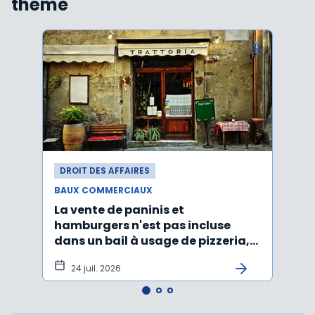
thème
DROIT DES AFFAIRES
DROI
BAUX COMMERCIAUX
BAUX
La vente de paninis et
L'im
hamburgers n'est pas incluse
non r
dans un bail à usage de pizzeria,
forma
pâtes, salades
princ
24 juil. 2026
3 j