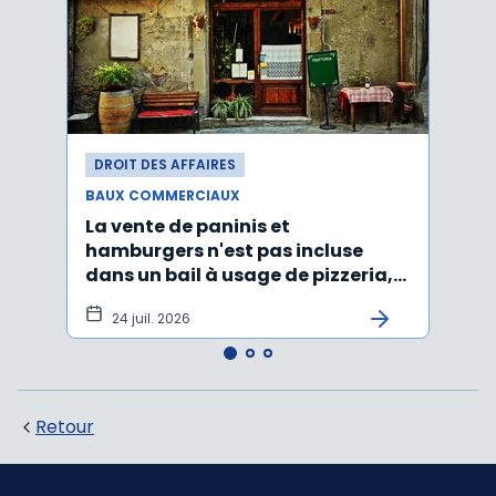
DROIT DES AFFAIRES
DROI
BAUX COMMERCIAUX
BAUX
La vente de paninis et
L'im
hamburgers n'est pas incluse
non r
dans un bail à usage de pizzeria,
forma
pâtes, salades
princ
24 juil. 2026
3 j
Retour