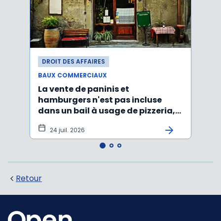
DROIT DES AFFAIRES
DROI
BAUX COMMERCIAUX
BAUX
La vente de paninis et
L'im
hamburgers n'est pas incluse
non r
dans un bail à usage de pizzeria,
forma
pâtes, salades
princ
24 juil. 2026
3 j
Retour