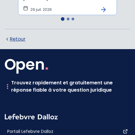
tran
29 juil. 2026
27 
Retour
Trouvez rapidement et gratuitement une
réponse fiable à votre question juridique
Portail Lefebvre Dalloz