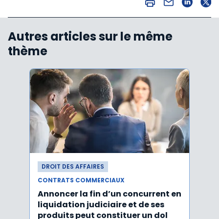
Autres articles sur le même
thème
DROIT DES AFFAIRES
DROI
CONTRATS COMMERCIAUX
CONT
Annoncer la fin d’un concurrent en
La c
liquidation judiciaire et de ses
somm
produits peut constituer un dol
condi