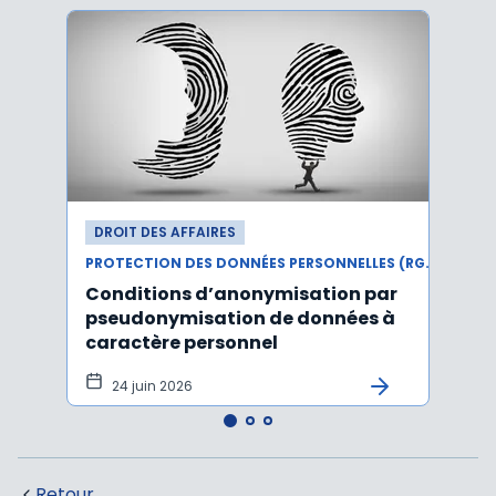
DROIT DES AFFAIRES
DROI
PROTECTION DES DONNÉES PERSONNELLES (RGPD)
Conditions d’anonymisation par
Viol
pseudonymisation de données à
pers
caractère personnel
l'in
pers
24 juin 2026
12 
Retour