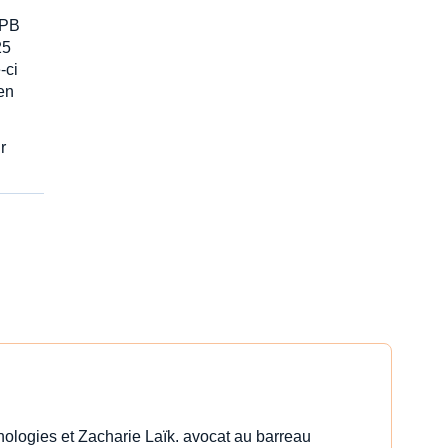
-PB
25
-ci
 en
r
nologies et Zacharie Laïk. avocat au barreau