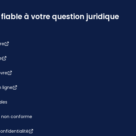
iable à votre question juridique
re
e
bvre
 ligne
ales
 : non conforme
confidentialité