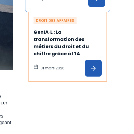
DROIT DES AFFAIRES
GenIA‑L : La 
transformation des 
métiers du droit et du 
chiffre grâce à l’IA
31 mars 2026
e
rcer
es
igeant