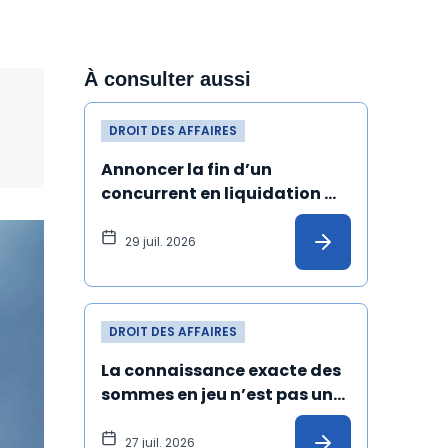
À consulter aussi
DROIT DES AFFAIRES
Annoncer la fin d’un 
concurrent en liquidation 
judiciaire et de ses produits 
peut constituer un dol
29 juil. 2026
DROIT DES AFFAIRES
La connaissance exacte des 
sommes en jeu n’est pas une 
condition de validité de la 
transaction
27 juil. 2026