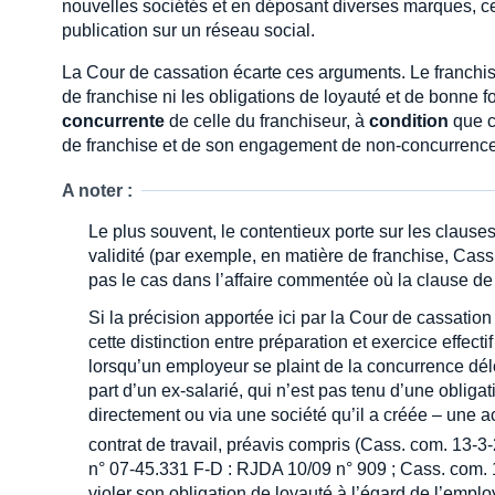
nouvelles sociétés et en déposant diverses marques, ce d
publication sur un réseau social.
La Cour de cassation écarte ces arguments. Le franchis
de franchise ni les obligations de loyauté et de bonne f
concurrente
de celle du franchiseur, à
condition
que ce
de franchise et de son engagement de non-concurrence
A noter :
Le plus souvent, le contentieux porte sur les clause
validité (par exemple, en matière de franchise, Cass
pas le cas dans l’affaire commentée où la clause de
Si la précision apportée ici par la Cour de cassation
cette distinction entre préparation et exercice effecti
lorsqu’un employeur se plaint de la concurrence dé
part d’un ex-salarié, qui n’est pas tenu d’une oblig
directement ou via une société qu’il a créée – une a
contrat de travail, préavis compris (Cass. com. 13-3
n° 07-45.331 F-D : RJDA 10/09 n° 909 ; Cass. com. 
violer son obligation de loyauté à l’égard de l’empl