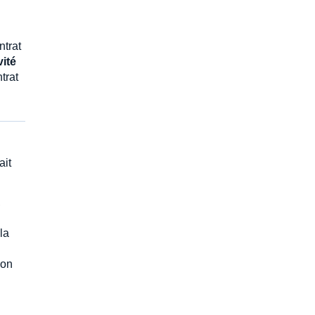
ntrat
vité
trat
ait
,
la
son