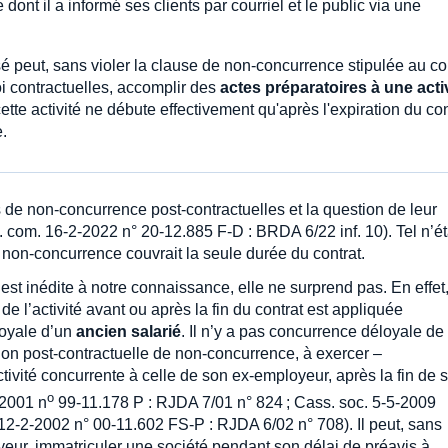
ont il a informé ses clients par courriel et le public via une
é peut, sans violer la clause de non-concurrence stipulée au co
oi contractuelles, accomplir des
actes préparatoires à une acti
tte activité ne débute effectivement qu'après l'expiration du con
.
s de non-concurrence post-contractuelles et la question de leur
. com. 16-2-2022 n° 20-12.885 F-D : BRDA 6/22 inf. 10). Tel n’ét
 non-concurrence couvrait la seule durée du contrat.
 est inédite à notre connaissance, elle ne surprend pas. En effet
f de l’activité avant ou après la fin du contrat est appliquée
loyale d’un
ancien salarié
. Il n’y a pas concurrence déloyale de 
ation post-contractuelle de non-concurrence, à exercer –
ctivité concurrente à celle de son ex-employeur, après la fin de 
o
-2001 n
99-11.178 P : RJDA 7/01 n° 824 ; Cass. soc. 5-5-2009
12-2-2002 n° 00-11.602 FS-P : RJDA 6/02 n° 708). Il peut, sans
oyeur, immatriculer une société pendant son délai de préavis à