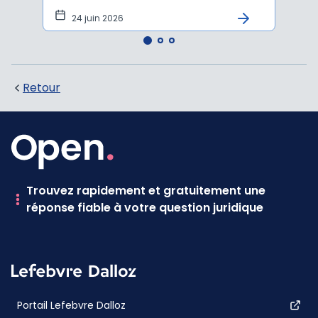
pers
24 juin 2026
12 
Retour
Trouvez rapidement et gratuitement une
réponse fiable à votre question juridique
Portail Lefebvre Dalloz