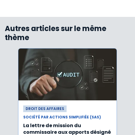
Autres articles sur le même
thème
DROIT DES AFFAIRES
DROI
SOCIÉTÉ PAR ACTIONS SIMPLIFIÉE (SAS)
SOCIÉT
La lettre de mission du
Décr
commissaire aux apports désigné
d'act