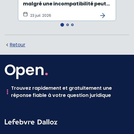
malgré une incompatibilité peut
l'An
être annulée
23 juil. 2026
19
Retour
Trouvez rapidement et gratuitement une
réponse fiable à votre question juridique