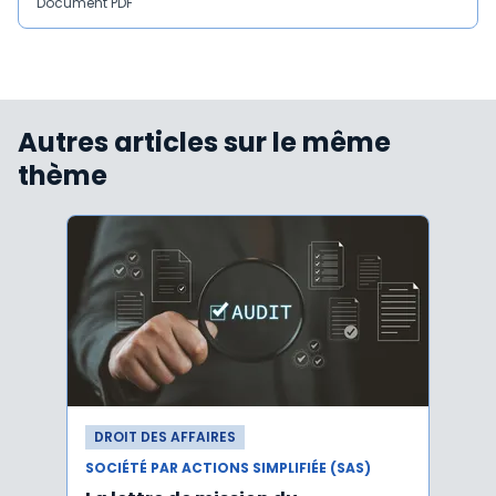
Document PDF
Autres articles sur le même
thème
DROIT DES AFFAIRES
DROI
SOCIÉTÉ PAR ACTIONS SIMPLIFIÉE (SAS)
SOCIÉT