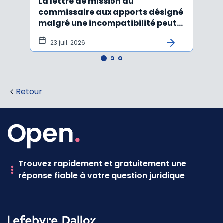
La lettre de mission du
Décr
commissaire aux apports désigné
d'act
malgré une incompatibilité peut
l'An
être annulée
23 juil. 2026
19
Retour
Trouvez rapidement et gratuitement une
réponse fiable à votre question juridique