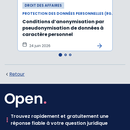
DROIT DES AFFAIRES
DROI
PROTECTION DES DONNÉES PERSONNELLES (RGPD)
Conditions d’anonymisation par
Viol
pseudonymisation de données à
pers
caractère personnel
l'in
pers
24 juin 2026
12 
Retour
Trouvez rapidement et gratuitement une
réponse fiable à votre question juridique