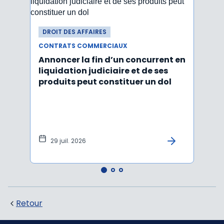
DROIT DES AFFAIRES
DROI
CONTRATS COMMERCIAUX
CONT
Annoncer la fin d’un concurrent en
La c
liquidation judiciaire et de ses
somm
produits peut constituer un dol
condi
tran
29 juil. 2026
27 
Retour