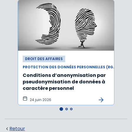
DROIT DES AFFAIRES
DROI
PROTECTION DES DONNÉES PERSONNELLES (RGPD)
Conditions d’anonymisation par
Viol
pseudonymisation de données à
pers
caractère personnel
l'in
pers
24 juin 2026
12 
Retour