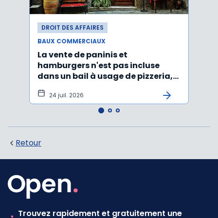
DROIT DES AFFAIRES
DROI
BAUX COMMERCIAUX
BAUX
La vente de paninis et
L'im
hamburgers n'est pas incluse
non r
dans un bail à usage de pizzeria,
forma
pâtes, salades
princ
24 juil. 2026
3 j
Retour
Trouvez rapidement et gratuitement une