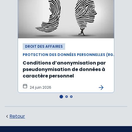
DROIT DES AFFAIRES
DROI
PROTECTION DES DONNÉES PERSONNELLES (RGPD)
Conditions d’anonymisation par
Viol
pseudonymisation de données à
pers
caractère personnel
l'in
pers
24 juin 2026
12 
Retour