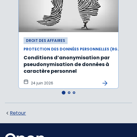
DROIT DES AFFAIRES
DROI
PROTECTION DES DONNÉES PERSONNELLES (RGPD)
Conditions d’anonymisation par
Viol
pseudonymisation de données à
pers
caractère personnel
l'in
pers
24 juin 2026
12 
Retour