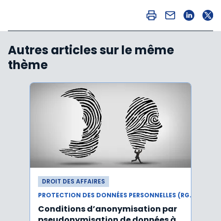
Autres articles sur le même
thème
DROIT DES AFFAIRES
DROI
PROTECTION DES DONNÉES PERSONNELLES (RGPD)
Conditions d’anonymisation par
Viol
pseudonymisation de données à
pers