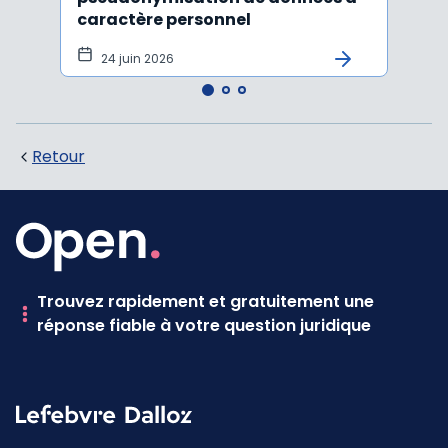
caractère personnel
l'in
pers
24 juin 2026
12 
Retour
Trouvez rapidement et gratuitement une
réponse fiable à votre question juridique