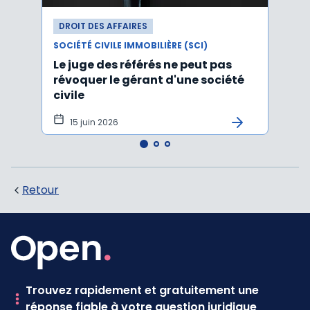
DROIT DES AFFAIRES
DROI
SOCIÉTÉ CIVILE IMMOBILIÈRE (SCI)
SOCIÉT
Le juge des référés ne peut pas
Une 
révoquer le gérant d'une société
pour
civile
pas 
15 juin 2026
1 o
Retour
Trouvez rapidement et gratuitement une
réponse fiable à votre question juridique