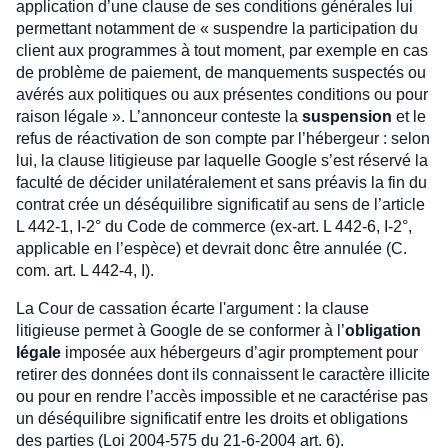
application d’une clause de ses conditions générales lui
permettant notamment de « suspendre la participation du
client aux programmes à tout moment, par exemple en cas
de problème de paiement, de manquements suspectés ou
avérés aux politiques ou aux présentes conditions ou pour
raison légale ». L’annonceur conteste la
suspension
et le
refus de réactivation de son compte par l’hébergeur : selon
lui, la clause litigieuse par laquelle Google s’est réservé la
faculté de décider unilatéralement et sans préavis la fin du
contrat crée un déséquilibre significatif au sens de l’article
L 442-1, I-2° du Code de commerce (ex-art. L 442-6, I-2°,
applicable en l’espèce) et devrait donc être annulée (C.
com. art. L 442-4, I).
La Cour de cassation écarte l'argument : la clause
litigieuse permet à Google de se conformer à l’
obligation
légale
imposée aux hébergeurs d’agir promptement pour
retirer des données dont ils connaissent le caractère illicite
ou pour en rendre l’accès impossible et ne caractérise pas
un déséquilibre significatif entre les droits et obligations
des parties (Loi 2004-575 du 21-6-2004 art. 6).