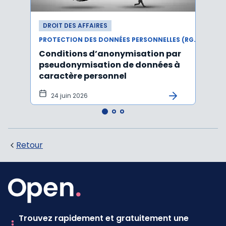
DROIT DES AFFAIRES
DROI
PROTECTION DES DONNÉES PERSONNELLES (RGPD)
Conditions d’anonymisation par
Viol
pseudonymisation de données à
pers
caractère personnel
l'in
pers
24 juin 2026
12 
Retour
Trouvez rapidement et gratuitement une